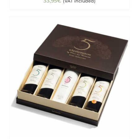
33,95
€
(VAT included)