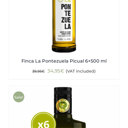
Finca La Pontezuela Picual 6×500 ml
Original
Current
34,95
€
(VAT included)
39,95
€
price
price
was:
is:
39,95€.
34,95€.
Sale!