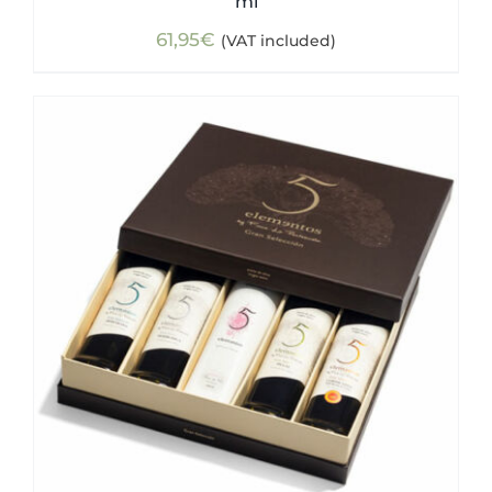
ml
61,95
€
(VAT included)