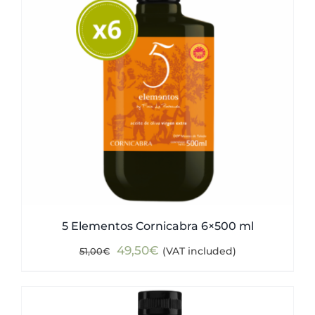
5 Elementos Cornicabra 6×500 ml
Original
Current
49,50
€
(VAT included)
51,00
€
price
price
was:
is:
51,00€.
49,50€.