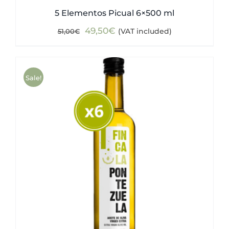
5 Elementos Picual 6×500 ml
Original
Current
49,50
€
(VAT included)
51,00
€
price
price
was:
is:
51,00€.
49,50€.
Sale!