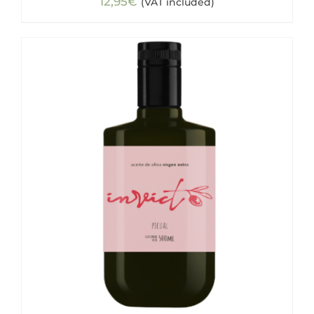
12,95
€
(VAT included)