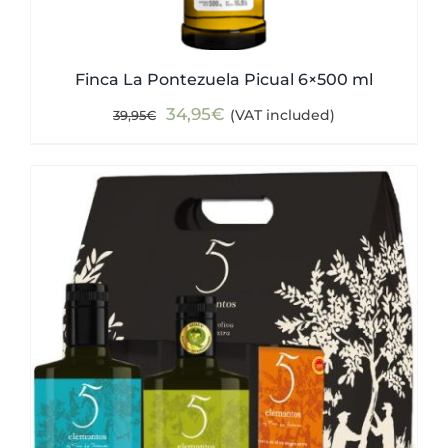
Finca La Pontezuela Picual 6×500 ml
Original
Current
34,95
€
(VAT included)
39,95
€
price
price
was:
is:
39,95€.
34,95€.