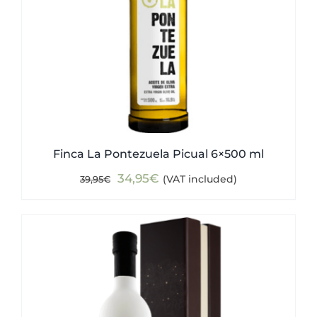
Finca La Pontezuela Picual 6×500 ml
Original
Current
34,95
€
(VAT included)
39,95
€
price
price
was:
is:
39,95€.
34,95€.