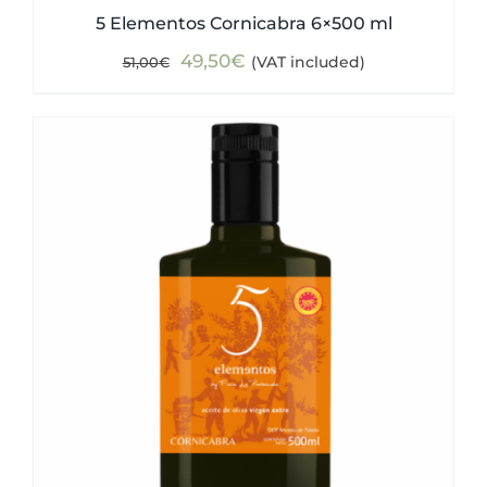
5 Elementos Cornicabra 6×500 ml
Original
Current
49,50
€
(VAT included)
51,00
€
price
price
was:
is:
51,00€.
49,50€.