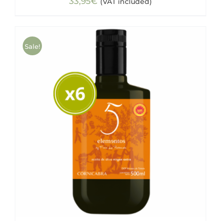
33,95
€
(VAT included)
Sale!