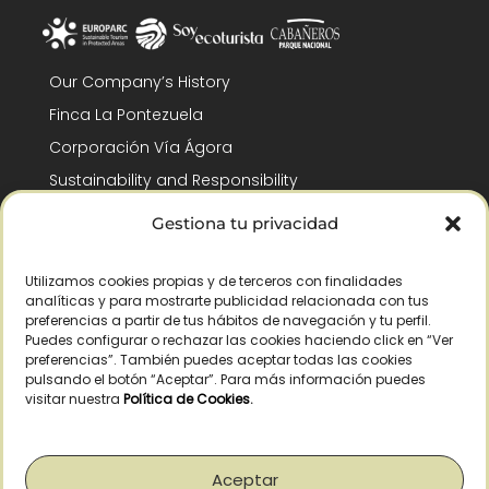
Our Company’s History
Finca La Pontezuela
Corporación Vía Ágora
Sustainability and Responsibility
CSR and Fundación Gómez-Pintado
Gestiona tu privacidad
Work with us
Recognitions
Utilizamos cookies propias y de terceros con finalidades
analíticas y para mostrarte publicidad relacionada con tus
preferencias a partir de tus hábitos de navegación y tu perfil.
Puedes configurar o rechazar las cookies haciendo click en “Ver
preferencias”. También puedes aceptar todas las cookies
pulsando el botón “Aceptar”. Para más información puedes
visitar nuestra
Política de Cookies
.
© Copyright 2026 /
2026
– All Rights Reserved – La Pontezuela, SLU |
Legal warning
|
Privacy policy
|
Cookies policy
|
Right of withdrawal
Aceptar