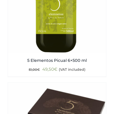
5 Elementos Picual 6×500 ml
Original
Current
49,50
€
(VAT included)
51,00
€
price
price
was:
is:
51,00€.
49,50€.