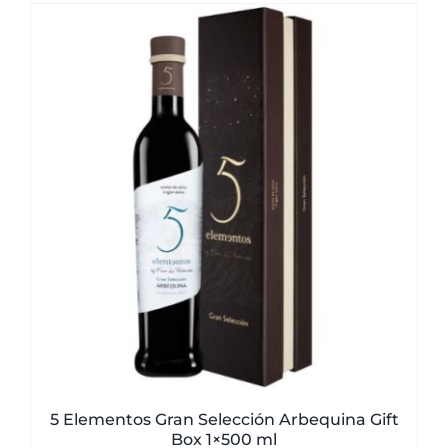
was:
is:
51,00€.
49,50€.
5 Elementos Gran Selección Arbequina Gift
Box 1×500 ml