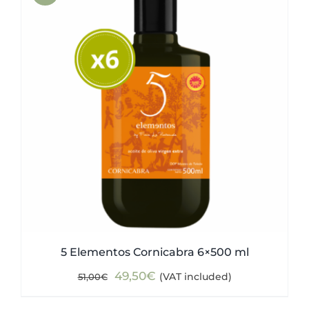
5 Elementos Cornicabra 6×500 ml
Original
Current
49,50
€
(VAT included)
51,00
€
price
price