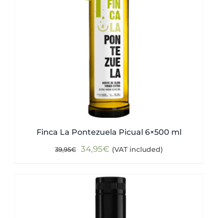
Finca La Pontezuela Picual 6×500 ml
Original
Current
34,95
€
(VAT included)
39,95
€
price
price
was:
is:
39,95€.
34,95€.