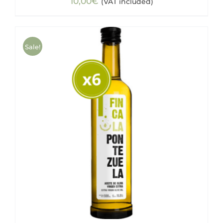
10,00
€
(VAT included)
Sale!