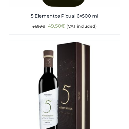
5 Elementos Picual 6×500 ml
Original
Current
49,50
€
(VAT included)
51,00
€
price
price
was:
is:
51,00€.
49,50€.