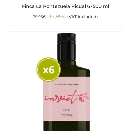
Finca La Pontezuela Picual 6×500 ml
Original
Current
34,95
€
(VAT included)
39,95
€
price
price
was:
is:
39,95€.
34,95€.