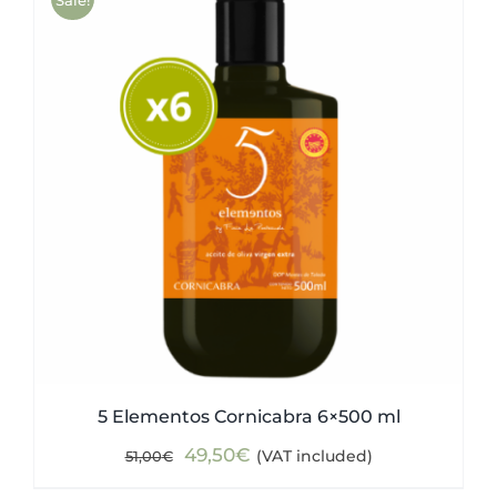
5 Elementos Cornicabra 6×500 ml
Original
Current
49,50
€
(VAT included)
51,00
€
price
price