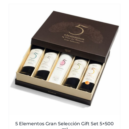
was:
is:
51,00€.
49,50€.
5 Elementos Gran Selección Gift Set 5×500