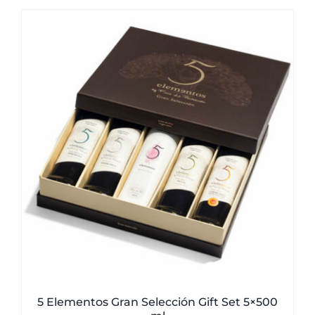
was:
is:
51,00€.
49,50€.
5 Elementos Gran Selección Gift Set 5×500