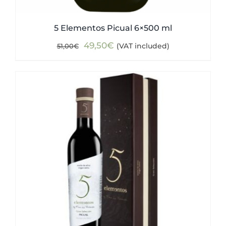
5 Elementos Picual 6×500 ml
Original
Current
49,50
€
(VAT included)
51,00
€
price
price
was:
is:
51,00€.
49,50€.