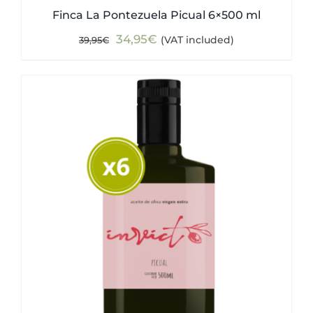
Finca La Pontezuela Picual 6×500 ml
Original
Current
34,95
€
(VAT included)
39,95
€
price
price
was:
is:
39,95€.
34,95€.