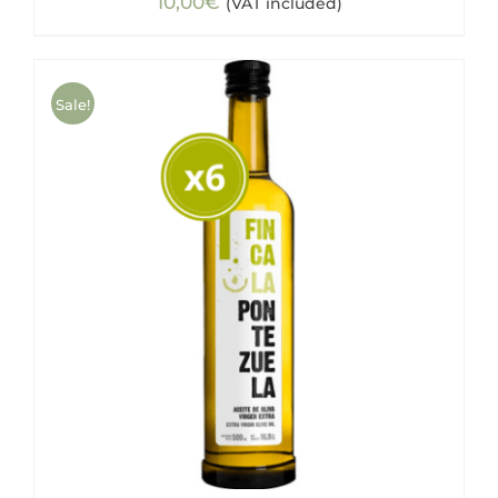
10,00
€
(VAT included)
Sale!