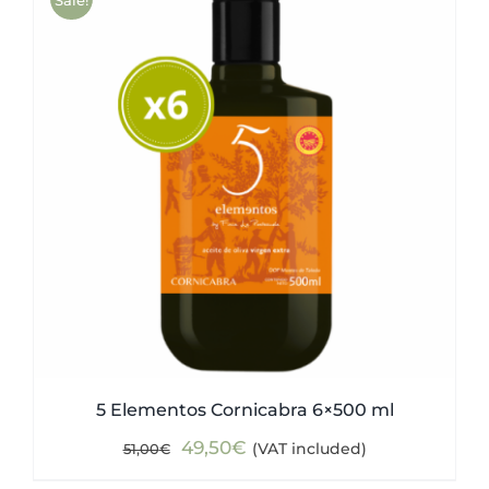
5 Elementos Cornicabra 6×500 ml
Original
Current
49,50
€
(VAT included)
51,00
€
price
price