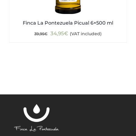
Finca La Pontezuela Picual 6×500 ml
Original
Current
34,95
€
(VAT included)
39,95
€
price
price
was:
is:
39,95€.
34,95€.