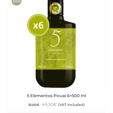
Sale!
5 Elementos Picual 6×500 ml
Original
Current
49,50
€
(VAT included)
51,00
€
price
price