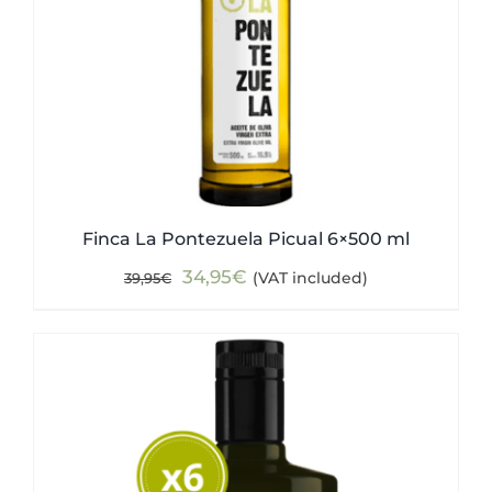
Finca La Pontezuela Picual 6×500 ml
Original
Current
34,95
€
(VAT included)
39,95
€
price
price
was:
is:
39,95€.
34,95€.