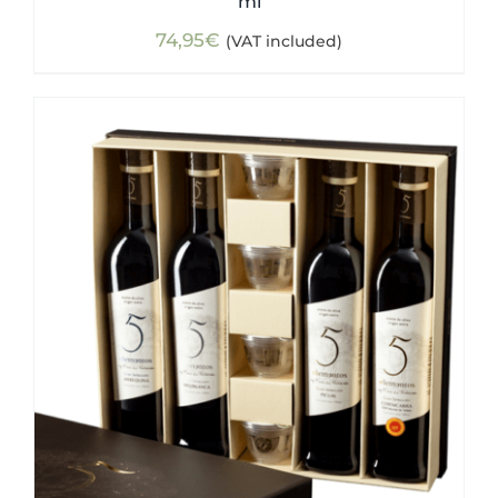
ml
74,95
€
(VAT included)