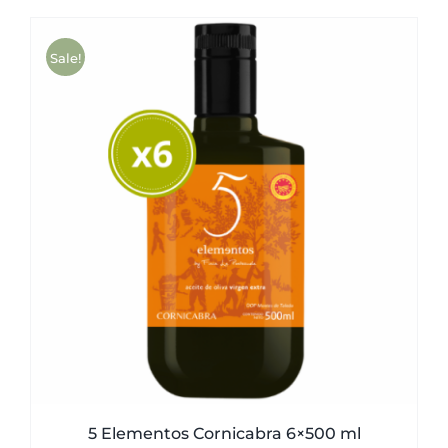
was:
is:
51,00€.
49,50€.
Sale!
5 Elementos Cornicabra 6×500 ml