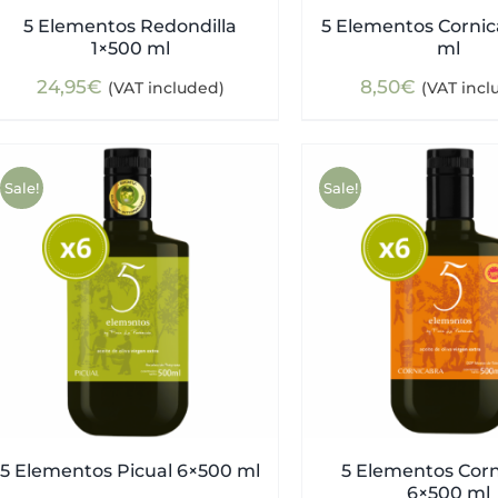
5 Elementos Redondilla
5 Elementos Corni
1×500 ml
ml
24,95
€
8,50
€
(VAT included)
(VAT incl
Sale!
Sale!
5 Elementos Picual 6×500 ml
5 Elementos Cor
6×500 ml