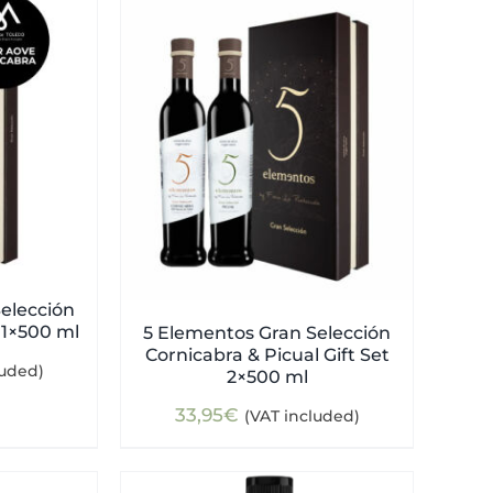
elección
 1×500 ml
5 Elementos Gran Selección
Cornicabra & Picual Gift Set
luded)
2×500 ml
33,95
€
(VAT included)