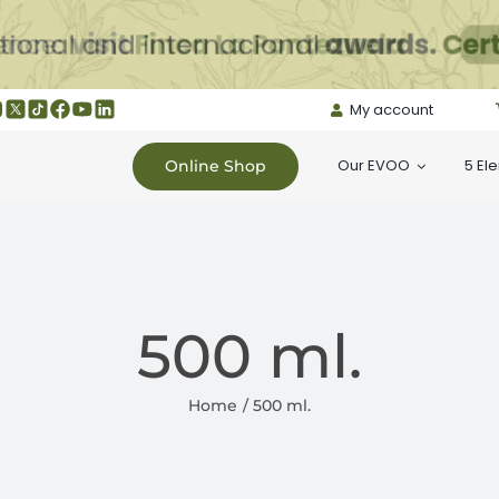
My account
Our EVOO
5 El
Online Shop
500 ml.
Home
500 ml.