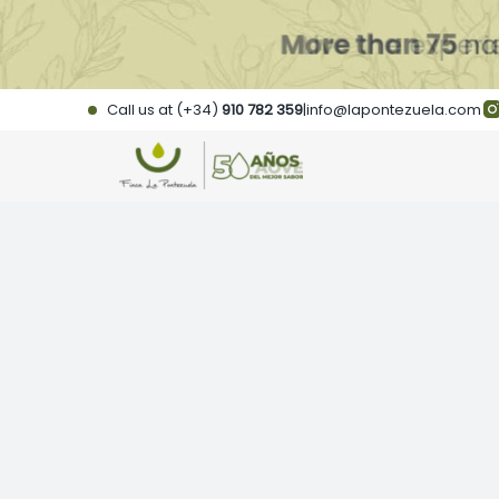
Skip
to
content
Call us at (+34)
910 782 359
|
info@lapontezuela.com