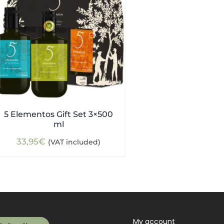
5 Elementos Gift Set 3×500
ml
33,95
€
(VAT included)
My account