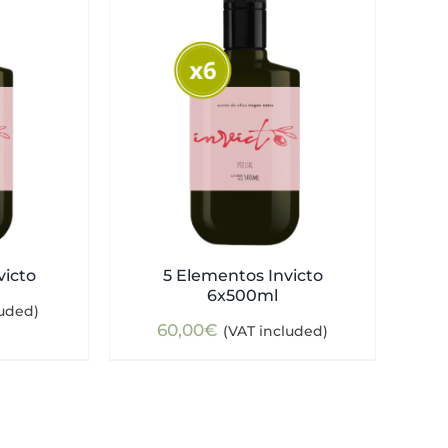
victo
5 Elementos Invicto
6x500ml
luded)
60,00
€
(VAT included)