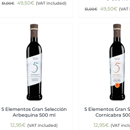
Original
Current
49,50
€
(VAT included)
51,00
€
Original
Curr
49,50
€
(VAT 
51,00
€
price
price
price
pric
was:
is:
was:
is:
51,00€.
49,50€.
51,00€.
49,5
5 Elementos Gran Selección
5 Elementos Gran S
Arbequina 500 ml
Cornicabra 50
12,95
€
12,95
€
(VAT included)
(VAT inc