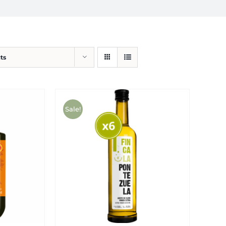
ts
Sale!