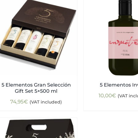
5 Elementos Gran Selección
5 Elementos In
Gift Set 5×500 ml
10,00
€
(VAT inc
74,95
€
(VAT included)