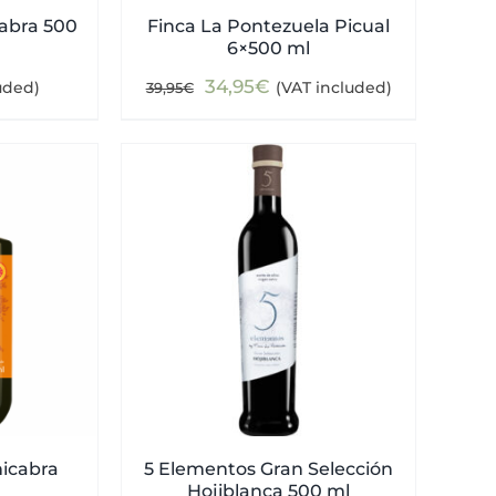
cabra 500
Finca La Pontezuela Picual
6×500 ml
Original
Current
34,95
€
uded)
(VAT included)
39,95
€
price
price
was:
is:
39,95€.
34,95€.
nicabra
5 Elementos Gran Selección
Hojiblanca 500 ml