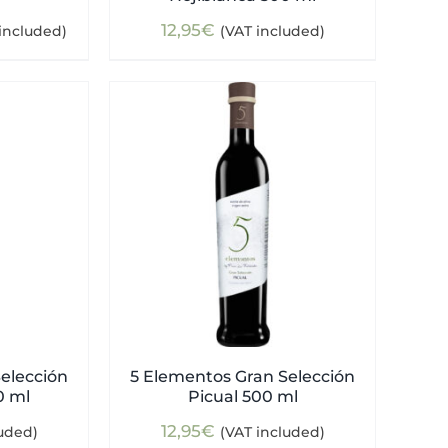
ent
12,95
€
included)
(VAT included)
e
0€.
elección
5 Elementos Gran Selección
0 ml
Picual 500 ml
12,95
€
luded)
(VAT included)