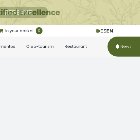
In your basket
0
ES
EN
ementos
Oleo-tourism
Restaurant
News