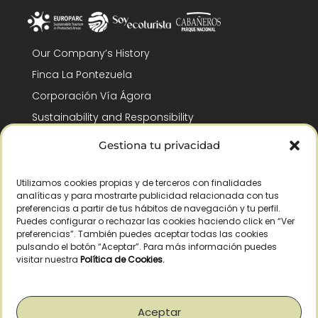
Our Company’s History
Finca La Pontezuela
Corporación Vía Ágora
Sustainability and Responsibility
CSR and Fundación Gómez-Pintado
Gestiona tu privacidad
Work with us
Recognitions
Utilizamos cookies propias y de terceros con finalidades
analíticas y para mostrarte publicidad relacionada con tus
preferencias a partir de tus hábitos de navegación y tu perfil.
Puedes configurar o rechazar las cookies haciendo click en “Ver
preferencias”. También puedes aceptar todas las cookies
pulsando el botón “Aceptar”. Para más información puedes
visitar nuestra
Política de Cookies
.
© Copyright 2026 /
2026
– All Rights Reserved – La Pontezuela, SLU |
Legal warning
|
Privacy policy
|
Cookies policy
|
Right of withdrawal
Aceptar