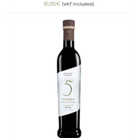
61,95
€
(VAT included)