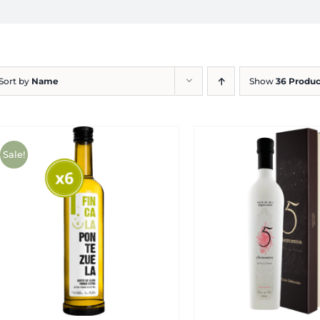
Sort by
Name
Show
36 Produc
Sale!