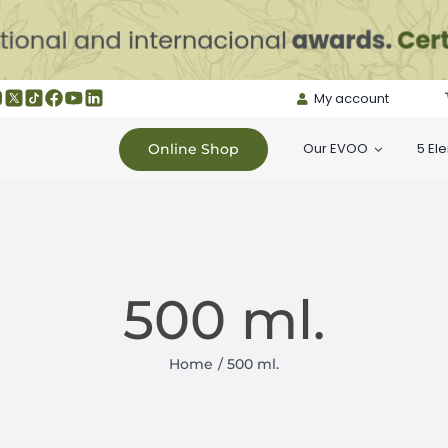
My account
Our EVOO
5 El
Online Shop
500 ml.
Home
500 ml.