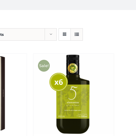
ts
Sale!