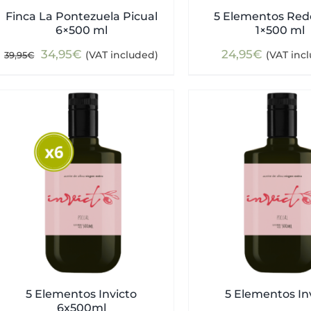
Finca La Pontezuela Picual
5 Elementos Redo
6×500 ml
1×500 ml
Original
Current
34,95
€
24,95
€
(VAT included)
(VAT inc
39,95
€
price
price
was:
is:
39,95€.
34,95€.
5 Elementos Invicto
5 Elementos In
6x500ml