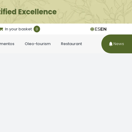
In your basket
0
ES
EN
ementos
Oleo-tourism
Restaurant
News