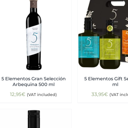
5 Elementos Gran Selección
5 Elementos Gift S
Arbequina 500 ml
ml
12,95
€
33,95
€
(VAT included)
(VAT inc