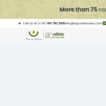
Skip
to
content
Call us at (+34)
910 782 359
|
info@lapontezuela.com