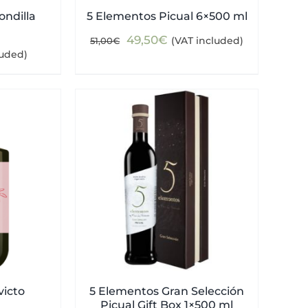
ndilla
5 Elementos Picual 6×500 ml
Original
Current
49,50
€
(VAT included)
51,00
€
luded)
price
price
was:
is:
51,00€.
49,50€.
victo
5 Elementos Gran Selección
Picual Gift Box 1×500 ml