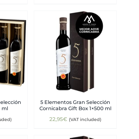
elección
5 Elementos Gran Selección
0 ml
Cornicabra Gift Box 1×500 ml
22,95
€
luded)
(VAT included)