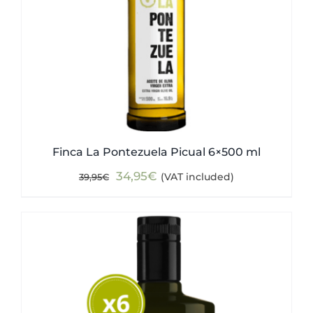
Finca La Pontezuela Picual 6×500 ml
Original
Current
34,95
€
(VAT included)
39,95
€
price
price
was:
is:
39,95€.
34,95€.