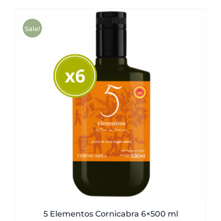
was:
is:
51,00€.
49,50€.
Sale!
5 Elementos Cornicabra 6×500 ml