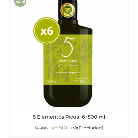
Sale!
5 Elementos Picual 6×500 ml
Original
Current
49,50
€
(VAT included)
51,00
€
price
price