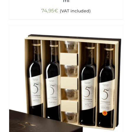
ml
74,95
€
(VAT included)