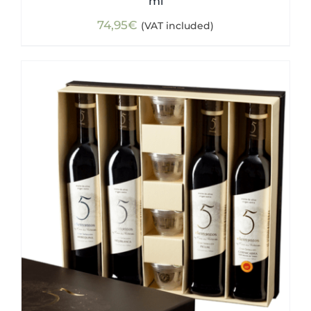
ml
74,95
€
(VAT included)