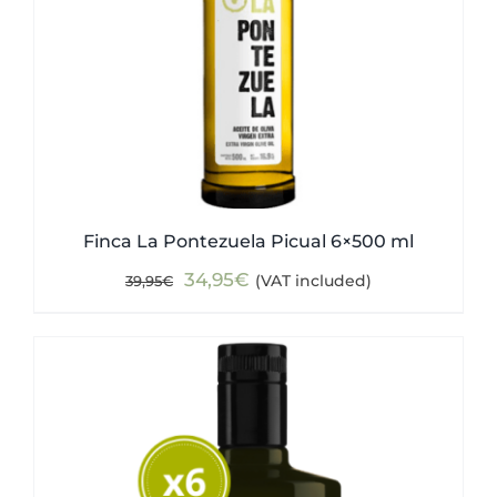
Finca La Pontezuela Picual 6×500 ml
Original
Current
34,95
€
(VAT included)
39,95
€
price
price
was:
is:
39,95€.
34,95€.