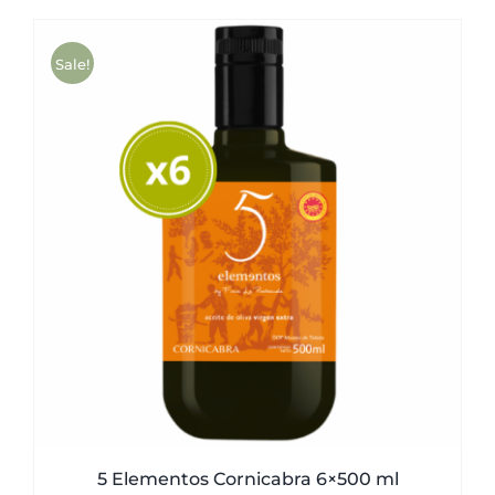
was:
is:
51,00€.
49,50€.
Sale!
5 Elementos Cornicabra 6×500 ml