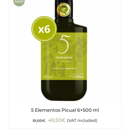
Sale!
5 Elementos Picual 6×500 ml
Original
Current
49,50
€
(VAT included)
51,00
€
price
price