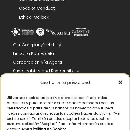
Code of Conduct
Ethical Mailbox
Our Company’s History
Finca La Pontezuela
Corporación Vía Ágora
Sustainability and Responsibility
CSR and Fundación Gómez-Pintado
Gestiona tu privacidad
Work with us
Recognitions
Utilizamos cookies propias y de terceros con finalidades
analíticas y para mostrarte publicidad relacionada con tus
preferencias a partir de tus hábitos de navegación y tu perfil.
Puedes configurar o rechazar las cookies haciendo click en “Ver
preferencias”. También puedes aceptar todas las cookies
pulsando el botón “Aceptar”. Para más información puedes
visitar nuestra
Política de Cookies
.