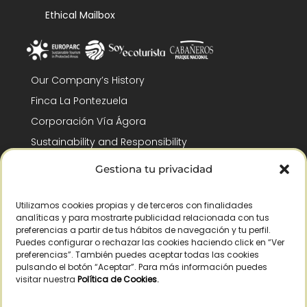
Ethical Mailbox
Our Company’s History
Finca La Pontezuela
Corporación Vía Ágora
Sustainability and Responsibility
CSR and Fundación Gómez-Pintado
Gestiona tu privacidad
Work with us
Recognitions
Utilizamos cookies propias y de terceros con finalidades
analíticas y para mostrarte publicidad relacionada con tus
preferencias a partir de tus hábitos de navegación y tu perfil.
Puedes configurar o rechazar las cookies haciendo click en “Ver
preferencias”. También puedes aceptar todas las cookies
pulsando el botón “Aceptar”. Para más información puedes
visitar nuestra
Política de Cookies
.
© Copyright 2026 /
2026
– All Rights Reserved – La Pontezuela, SLU |