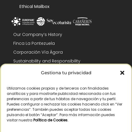
Ethical Mailbox
Our Company’s History
Finca La Pontezuela
Corporación Vía Ágora
Sustainability and Responsibility
CSR and Fundación Gómez-Pintado
Gestiona tu privacidad
Work with us
Recognitions
Utilizamos cookies propias y de terceros con finalidades
analíticas y para mostrarte publicidad relacionada con tus
preferencias a partir de tus hábitos de navegación y tu perfil.
Puedes configurar o rechazar las cookies haciendo click en “Ver
preferencias”. También puedes aceptar todas las cookies
pulsando el botón “Aceptar”. Para más información puedes
visitar nuestra
Política de Cookies
.
© Copyright 2026 /
2026
– All Rights Reserved – La Pontezuela, SLU |