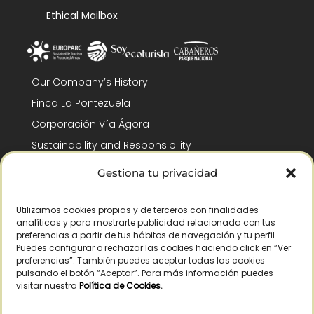
Ethical Mailbox
Our Company’s History
Finca La Pontezuela
Corporación Vía Ágora
Sustainability and Responsibility
CSR and Fundación Gómez-Pintado
Gestiona tu privacidad
Work with us
Recognitions
Utilizamos cookies propias y de terceros con finalidades
analíticas y para mostrarte publicidad relacionada con tus
preferencias a partir de tus hábitos de navegación y tu perfil.
Puedes configurar o rechazar las cookies haciendo click en “Ver
preferencias”. También puedes aceptar todas las cookies
pulsando el botón “Aceptar”. Para más información puedes
visitar nuestra
Política de Cookies
.
© Copyright 2026 /
2026
– All Rights Reserved – La Pontezuela, SLU |