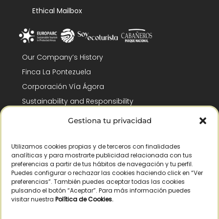
Ethical Mailbox
Our Company’s History
Finca La Pontezuela
Corporación Vía Ágora
Sustainability and Responsibility
CSR and Fundación Gómez-Pintado
Gestiona tu privacidad
Work with us
Recognitions
Utilizamos cookies propias y de terceros con finalidades
analíticas y para mostrarte publicidad relacionada con tus
preferencias a partir de tus hábitos de navegación y tu perfil.
Puedes configurar o rechazar las cookies haciendo click en “Ver
preferencias”. También puedes aceptar todas las cookies
pulsando el botón “Aceptar”. Para más información puedes
visitar nuestra
Política de Cookies
.
© Copyright 2026 /
2026
– All Rights Reserved – La Pontezuela, SLU |