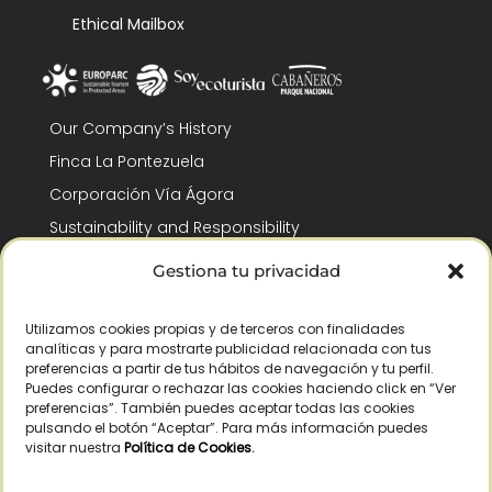
Ethical Mailbox
Our Company’s History
Finca La Pontezuela
Corporación Vía Ágora
Sustainability and Responsibility
CSR and Fundación Gómez-Pintado
Gestiona tu privacidad
Work with us
Recognitions
Utilizamos cookies propias y de terceros con finalidades
analíticas y para mostrarte publicidad relacionada con tus
preferencias a partir de tus hábitos de navegación y tu perfil.
Puedes configurar o rechazar las cookies haciendo click en “Ver
preferencias”. También puedes aceptar todas las cookies
pulsando el botón “Aceptar”. Para más información puedes
visitar nuestra
Política de Cookies
.
© Copyright 2026 /
2026
– All Rights Reserved – La Pontezuela, SLU |