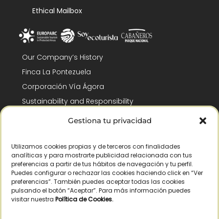
Ethical Mailbox
Our Company’s History
Finca La Pontezuela
Corporación Vía Ágora
Sustainability and Responsibility
CSR and Fundación Gómez-Pintado
Gestiona tu privacidad
Work with us
Recognitions
Utilizamos cookies propias y de terceros con finalidades
analíticas y para mostrarte publicidad relacionada con tus
preferencias a partir de tus hábitos de navegación y tu perfil.
Puedes configurar o rechazar las cookies haciendo click en “Ver
preferencias”. También puedes aceptar todas las cookies
pulsando el botón “Aceptar”. Para más información puedes
visitar nuestra
Política de Cookies
.
© Copyright 2026 /
2026
– All Rights Reserved – La Pontezuela, SLU |