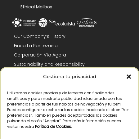
Ethical Mailbox
Our Company’s History
Finca La Pontezuela
Corporación Vía Ágora
Sustainability and Responsibility
CSR and Fundación Gómez-Pintado
Gestiona tu privacidad
Work with us
Recognitions
Utilizamos cookies propias y de terceros con finalidades
analíticas y para mostrarte publicidad relacionada con tus
preferencias a partir de tus hábitos de navegación y tu perfil.
Puedes configurar o rechazar las cookies haciendo click en “Ver
preferencias”. También puedes aceptar todas las cookies
pulsando el botón “Aceptar”. Para más información puedes
visitar nuestra
Política de Cookies
.
© Copyright 2026 /
2026
– All Rights Reserved – La Pontezuela, SLU |