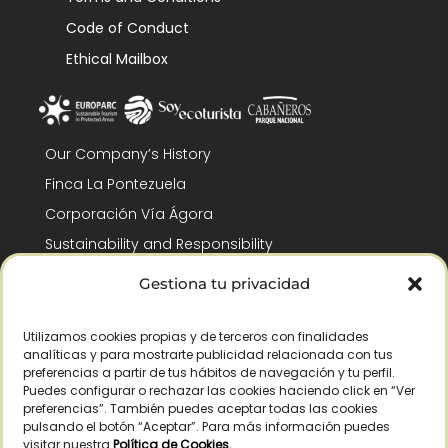
Code of Conduct
Ethical Mailbox
Our Company’s History
Finca La Pontezuela
Corporación Vía Ágora
Sustainability and Responsibility
CSR and Fundación Gómez-Pintado
Gestiona tu privacidad
Work with us
Recognitions
Utilizamos cookies propias y de terceros con finalidades
analíticas y para mostrarte publicidad relacionada con tus
preferencias a partir de tus hábitos de navegación y tu perfil.
Puedes configurar o rechazar las cookies haciendo click en “Ver
preferencias”. También puedes aceptar todas las cookies
pulsando el botón “Aceptar”. Para más información puedes
visitar nuestra
Política de Cookies
.