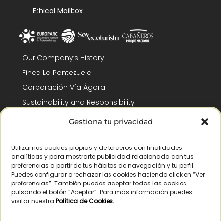
Ethical Mailbox
Our Company’s History
Finca La Pontezuela
Corporación Vía Ágora
Sustainability and Responsibility
CSR and Fundación Gómez-Pintado
Gestiona tu privacidad
Work with us
Recognitions
Utilizamos cookies propias y de terceros con finalidades
analíticas y para mostrarte publicidad relacionada con tus
preferencias a partir de tus hábitos de navegación y tu perfil.
Puedes configurar o rechazar las cookies haciendo click en “Ver
preferencias”. También puedes aceptar todas las cookies
pulsando el botón “Aceptar”. Para más información puedes
visitar nuestra
Política de Cookies
.
© Copyright 2026 /
2026
– All Rights Reserved – La Pontezuela, SLU |