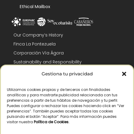
Ethical Mailbox
Our Company’s History
Finca La Pontezuela
Corporación Vía Ágora
Sustainability and Responsibility
CSR and Fundación Gómez-Pintado
Gestiona tu privacidad
Work with us
Recognitions
Utilizamos cookies propias y de terceros con finalidades
analíticas y para mostrarte publicidad relacionada con tus
preferencias a partir de tus hábitos de navegación y tu perfil.
Puedes configurar o rechazar las cookies haciendo click en “Ver
preferencias”. También puedes aceptar todas las cookies
pulsando el botón “Aceptar”. Para más información puedes
visitar nuestra
Política de Cookies
.
© Copyright 2026 /
2026
– All Rights Reserved – La Pontezuela, SLU |