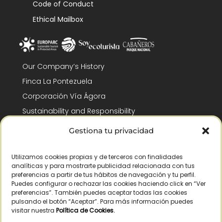
Code of Conduct
Ethical Mailbox
Our Company’s History
Finca La Pontezuela
Corporación Vía Ágora
Sustainability and Responsibility
CSR and Fundación Gómez-Pintado
Gestiona tu privacidad
Work with us
Recognitions
Utilizamos cookies propias y de terceros con finalidades
analíticas y para mostrarte publicidad relacionada con tus
preferencias a partir de tus hábitos de navegación y tu perfil.
Puedes configurar o rechazar las cookies haciendo click en “Ver
preferencias”. También puedes aceptar todas las cookies
pulsando el botón “Aceptar”. Para más información puedes
visitar nuestra
Política de Cookies
.