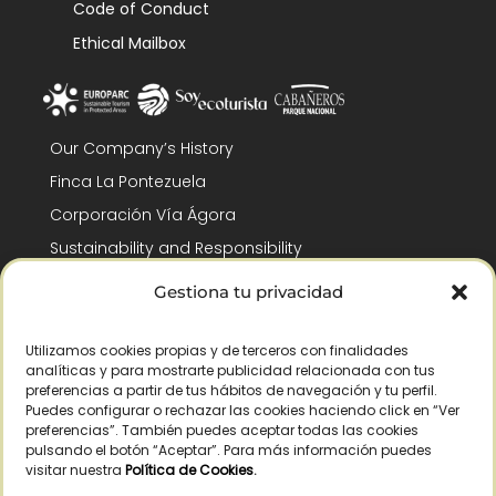
Code of Conduct
Ethical Mailbox
Our Company’s History
Finca La Pontezuela
Corporación Vía Ágora
Sustainability and Responsibility
CSR and Fundación Gómez-Pintado
Gestiona tu privacidad
Work with us
Recognitions
Utilizamos cookies propias y de terceros con finalidades
analíticas y para mostrarte publicidad relacionada con tus
preferencias a partir de tus hábitos de navegación y tu perfil.
Puedes configurar o rechazar las cookies haciendo click en “Ver
preferencias”. También puedes aceptar todas las cookies
pulsando el botón “Aceptar”. Para más información puedes
visitar nuestra
Política de Cookies
.