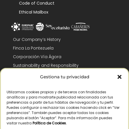
Code of Conduct
Ethical Mailbox
Our Company’s History
Finca La Pontezuela
Corporación Vía Ágora
Sustainability and Responsibility
CSR and Fundación Gómez-Pintado
Gestiona tu privacidad
Work with us
Recognitions
Utilizamos cookies propias y de terceros con finalidades
analíticas y para mostrarte publicidad relacionada con tus
preferencias a partir de tus hábitos de navegación y tu perfil.
Puedes configurar o rechazar las cookies haciendo click en “Ver
preferencias”. También puedes aceptar todas las cookies
pulsando el botón “Aceptar”. Para más información puedes
visitar nuestra
Política de Cookies
.