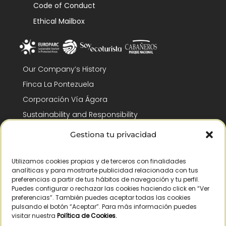
Code of Conduct
Ethical Mailbox
Our Company’s History
Finca La Pontezuela
Corporación Vía Ágora
Sustainability and Responsibility
CSR and Fundación Gómez-Pintado
Gestiona tu privacidad
Work with us
Recognitions
Utilizamos cookies propias y de terceros con finalidades
analíticas y para mostrarte publicidad relacionada con tus
preferencias a partir de tus hábitos de navegación y tu perfil.
Puedes configurar o rechazar las cookies haciendo click en “Ver
preferencias”. También puedes aceptar todas las cookies
pulsando el botón “Aceptar”. Para más información puedes
visitar nuestra
Política de Cookies
.