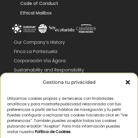
Code of Conduct
Ethical Mailbox
Our Company’s History
Finca La Pontezuela
Corporación Vía Ágora
Sustainability and Responsibility
CSR and Fundación Gómez-Pintado
Gestiona tu privacidad
Work with us
Recognitions
Utilizamos cookies propias y de terceros con finalidades
analíticas y para mostrarte publicidad relacionada con tus
preferencias a partir de tus hábitos de navegación y tu perfil.
Puedes configurar o rechazar las cookies haciendo click en “Ver
preferencias”. También puedes aceptar todas las cookies
pulsando el botón “Aceptar”. Para más información puedes
visitar nuestra
Política de Cookies
.