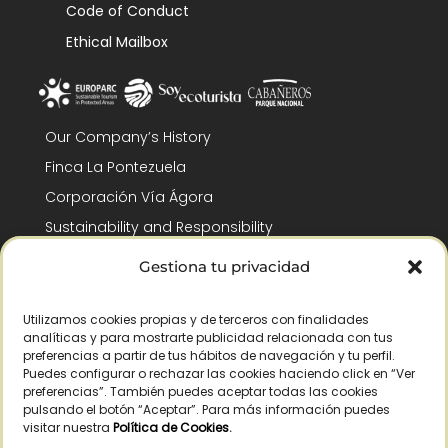
Code of Conduct
Ethical Mailbox
Our Company’s History
Finca La Pontezuela
Corporación Vía Ágora
Sustainability and Responsibility
CSR and Fundación Gómez-Pintado
Gestiona tu privacidad
Work with us
Recognitions
Utilizamos cookies propias y de terceros con finalidades
analíticas y para mostrarte publicidad relacionada con tus
preferencias a partir de tus hábitos de navegación y tu perfil.
Puedes configurar o rechazar las cookies haciendo click en “Ver
preferencias”. También puedes aceptar todas las cookies
pulsando el botón “Aceptar”. Para más información puedes
visitar nuestra
Política de Cookies
.