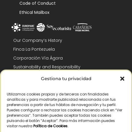
Code of Conduct
Ethical Mailbox
Our Company’s History
Finca La Pontezuela
Corporación Vía Ágora
Sustainability and Responsibility
CSR and Fundación Gómez-Pintado
Gestiona tu privacidad
Work with us
Recognitions
Utilizamos cookies propias y de terceros con finalidades
analíticas y para mostrarte publicidad relacionada con tus
preferencias a partir de tus hábitos de navegación y tu perfil.
Puedes configurar o rechazar las cookies haciendo click en “Ver
preferencias”. También puedes aceptar todas las cookies
pulsando el botón “Aceptar”. Para más información puedes
visitar nuestra
Política de Cookies
.