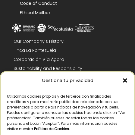
Code of Conduct
Ethical Mailbox
Our Company’s History
Finca La Pontezuela
Corporación Vía Ágora
Sustainability and Responsibility
CSR and Fundación Gómez-Pintado
Gestiona tu privacidad
Work with us
Recognitions
Utilizamos cookies propias y de terceros con finalidades
analíticas y para mostrarte publicidad relacionada con tus
preferencias a partir de tus hábitos de navegación y tu perfil.
Puedes configurar o rechazar las cookies haciendo click en “Ver
preferencias”. También puedes aceptar todas las cookies
pulsando el botón “Aceptar”. Para más información puedes
visitar nuestra
Política de Cookies
.