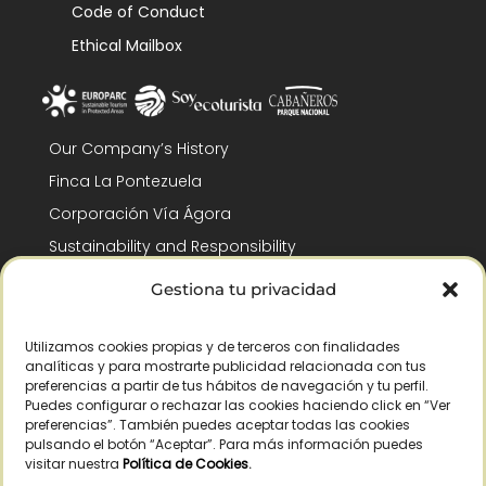
Code of Conduct
Ethical Mailbox
Our Company’s History
Finca La Pontezuela
Corporación Vía Ágora
Sustainability and Responsibility
CSR and Fundación Gómez-Pintado
Gestiona tu privacidad
Work with us
Recognitions
Utilizamos cookies propias y de terceros con finalidades
analíticas y para mostrarte publicidad relacionada con tus
preferencias a partir de tus hábitos de navegación y tu perfil.
Puedes configurar o rechazar las cookies haciendo click en “Ver
preferencias”. También puedes aceptar todas las cookies
pulsando el botón “Aceptar”. Para más información puedes
visitar nuestra
Política de Cookies
.