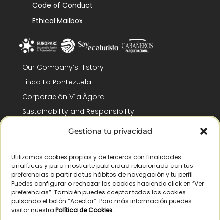
Code of Conduct
Ethical Mailbox
Our Company’s History
Finca La Pontezuela
Corporación Vía Ágora
Sustainability and Responsibility
CSR and Fundación Gómez-Pintado
Gestiona tu privacidad
Work with us
Recognitions
Utilizamos cookies propias y de terceros con finalidades
analíticas y para mostrarte publicidad relacionada con tus
preferencias a partir de tus hábitos de navegación y tu perfil.
Puedes configurar o rechazar las cookies haciendo click en “Ver
preferencias”. También puedes aceptar todas las cookies
pulsando el botón “Aceptar”. Para más información puedes
visitar nuestra
Política de Cookies
.