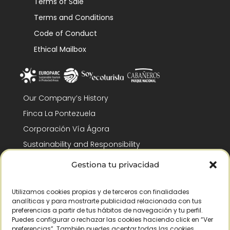
Terms of Sale
Terms and Conditions
Code of Conduct
Ethical Mailbox
Our Company’s History
Finca La Pontezuela
Corporación Vía Ágora
Sustainability and Responsibility
CSR and Fundación Gómez-Pintado
Gestiona tu privacidad
Work with us
Recognitions
Utilizamos cookies propias y de terceros con finalidades
analíticas y para mostrarte publicidad relacionada con tus
preferencias a partir de tus hábitos de navegación y tu perfil.
Puedes configurar o rechazar las cookies haciendo click en “Ver
preferencias”. También puedes aceptar todas las cookies