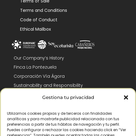
Terms of Sale
Terms and Conditions
Code of Conduct
Ethical Mailbox
Our Company’s History
Finca La Pontezuela
Corporación Vía Ágora
Sustainability and Responsibility
CSR and Fundación Gómez-Pintado
Gestiona tu privacidad
Work with us
Recognitions
Utilizamos cookies propias y de terceros con finalidades
analíticas y para mostrarte publicidad relacionada con tus
preferencias a partir de tus hábitos de navegación y tu perfil.
Puedes configurar o rechazar las cookies haciendo click en “Ver
preferencias”. También puedes aceptar todas las cookies