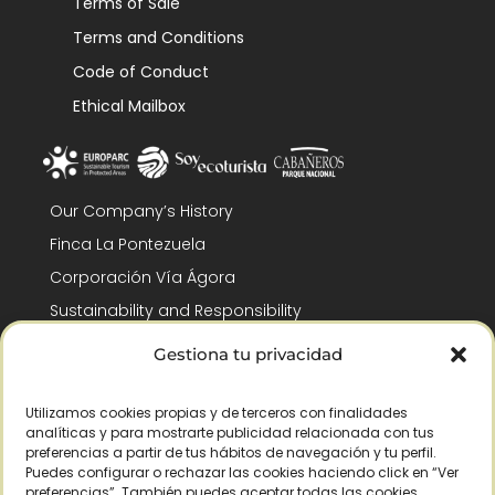
Terms of Sale
Terms and Conditions
Code of Conduct
Ethical Mailbox
Our Company’s History
Finca La Pontezuela
Corporación Vía Ágora
Sustainability and Responsibility
CSR and Fundación Gómez-Pintado
Gestiona tu privacidad
Work with us
Recognitions
Utilizamos cookies propias y de terceros con finalidades
analíticas y para mostrarte publicidad relacionada con tus
preferencias a partir de tus hábitos de navegación y tu perfil.
Puedes configurar o rechazar las cookies haciendo click en “Ver
preferencias”. También puedes aceptar todas las cookies