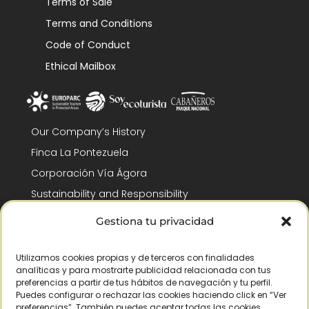
Terms of Sale
Terms and Conditions
Code of Conduct
Ethical Mailbox
Our Company’s History
Finca La Pontezuela
Corporación Vía Ágora
Sustainability and Responsibility
CSR and Fundación Gómez-Pintado
Gestiona tu privacidad
Work with us
Recognitions
Utilizamos cookies propias y de terceros con finalidades
analíticas y para mostrarte publicidad relacionada con tus
preferencias a partir de tus hábitos de navegación y tu perfil.
Puedes configurar o rechazar las cookies haciendo click en “Ver
preferencias”. También puedes aceptar todas las cookies