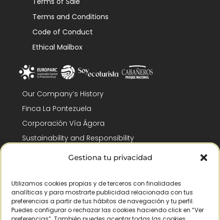
Terms of Sale
Terms and Conditions
Code of Conduct
Ethical Mailbox
Our Company’s History
Finca La Pontezuela
Corporación Vía Ágora
Sustainability and Responsibility
CSR and Fundación Gómez-Pintado
Gestiona tu privacidad
Work with us
Recognitions
Utilizamos cookies propias y de terceros con finalidades
analíticas y para mostrarte publicidad relacionada con tus
preferencias a partir de tus hábitos de navegación y tu perfil.
Puedes configurar o rechazar las cookies haciendo click en “Ver
preferencias”. También puedes aceptar todas las cookies