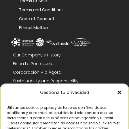
Terms of Sale
Terms and Conditions
Code of Conduct
Ethical Mailbox
Our Company’s History
Finca La Pontezuela
Corporación Vía Ágora
Sustainability and Responsibility
CSR and Fundación Gómez-Pintado
Gestiona tu privacidad
Work with us
Recognitions
Utilizamos cookies propias y de terceros con finalidades
analíticas y para mostrarte publicidad relacionada con tus
preferencias a partir de tus hábitos de navegación y tu perfil.
Puedes configurar o rechazar las cookies haciendo click en “Ver
preferencias”. También puedes aceptar todas las cookies