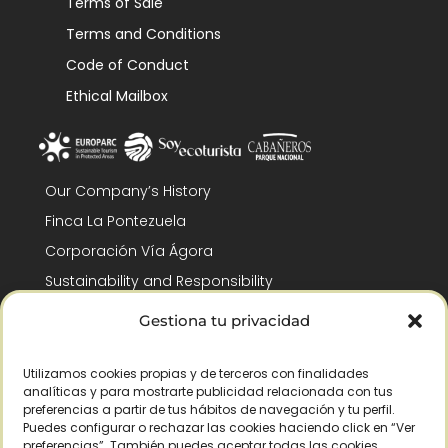
Terms of Sale
Terms and Conditions
Code of Conduct
Ethical Mailbox
Our Company’s History
Finca La Pontezuela
Corporación Vía Ágora
Sustainability and Responsibility
CSR and Fundación Gómez-Pintado
Gestiona tu privacidad
Work with us
Recognitions
Utilizamos cookies propias y de terceros con finalidades
analíticas y para mostrarte publicidad relacionada con tus
preferencias a partir de tus hábitos de navegación y tu perfil.
Puedes configurar o rechazar las cookies haciendo click en “Ver
preferencias”. También puedes aceptar todas las cookies