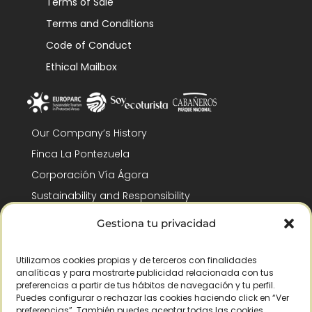
Terms of Sale
Terms and Conditions
Code of Conduct
Ethical Mailbox
Our Company’s History
Finca La Pontezuela
Corporación Vía Ágora
Sustainability and Responsibility
CSR and Fundación Gómez-Pintado
Gestiona tu privacidad
Work with us
Recognitions
Utilizamos cookies propias y de terceros con finalidades
analíticas y para mostrarte publicidad relacionada con tus
preferencias a partir de tus hábitos de navegación y tu perfil.
Puedes configurar o rechazar las cookies haciendo click en “Ver
preferencias”. También puedes aceptar todas las cookies