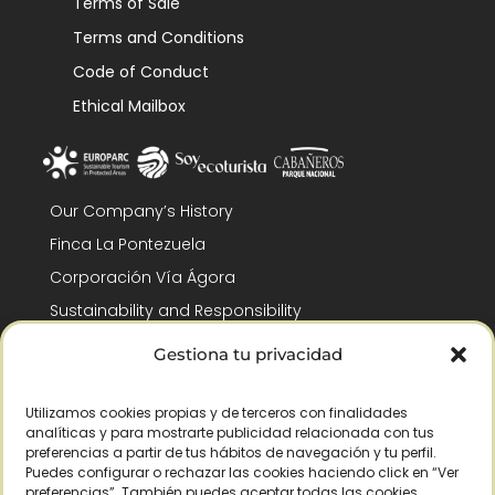
Terms of Sale
Terms and Conditions
Code of Conduct
Ethical Mailbox
Our Company’s History
Finca La Pontezuela
Corporación Vía Ágora
Sustainability and Responsibility
CSR and Fundación Gómez-Pintado
Gestiona tu privacidad
Work with us
Recognitions
Utilizamos cookies propias y de terceros con finalidades
analíticas y para mostrarte publicidad relacionada con tus
preferencias a partir de tus hábitos de navegación y tu perfil.
Puedes configurar o rechazar las cookies haciendo click en “Ver
preferencias”. También puedes aceptar todas las cookies