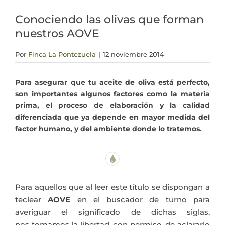
Conociendo las olivas que forman
Actualidad
nuestros AOVE
Mi cuenta
Por
Finca La Pontezuela
|
12 noviembre 2014
Para asegurar que tu aceite de oliva está perfecto,
son importantes algunos factores como la materia
prima, el proceso de elaboración y la calidad
diferenciada que ya depende en mayor medida del
factor humano, y del ambiente donde lo tratemos.
Para aquellos que al leer este título se dispongan a
teclear
AOVE
en el buscador de turno para
averiguar el significado de dichas siglas,
nos tomamos la libertad, con permiso, de aclararlo